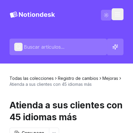
Ir a Notiondesk
Blog
Español
Contáctenos
Todas las colecciones
Registro de cambios
Mejoras
Registros de cambios
Atienda a sus clientes con 45 idiomas más
Atienda a sus clientes con
45 idiomas más
Copy page