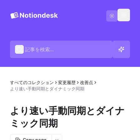
Notiondeskに移動
Blog
日本語
お問い合わせ
すべてのコレクション
変更履歴
改善点
変更履歴
より速い手動同期とダイナミック同期
より速い手動同期とダイナ
ミック同期
Copy page