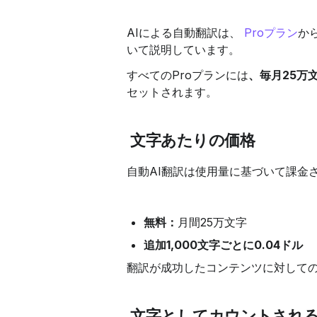
AIによる自動翻訳は、 
Proプラン
か
いて説明しています。
すべてのProプランには
、毎月25万
セットされます。
文字あたりの価格
自動AI翻訳は使用量に基づいて課金
無料：
月間25万文字
追加1,000文字ごとに0.04ドル
翻訳が成功したコンテンツに対して
文字としてカウントされ