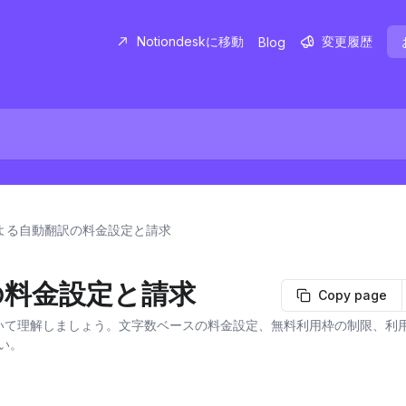
Notiondeskに移動
変更履歴
Blog
による自動翻訳の料金設定と請求
の料金設定と請求
Copy page
体系について理解しましょう。文字数ベースの料金設定、無料利用枠の制限、利
い。