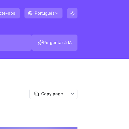
cte-nos
Português
Perguntar à IA
Copy page
More options