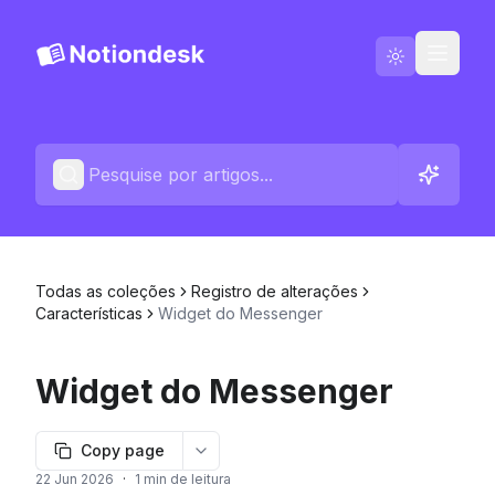
Português
Contacte-nos
Registros de Alterações
Todas as coleções
Registro de alterações
Características
Widget do Messenger
Widget do Messenger
Copy page
More options
22 Jun 2026
·
1 min de leitura