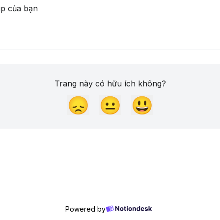
úp của bạn
Trang này có hữu ích không?
😞
😐
😃
Powered by