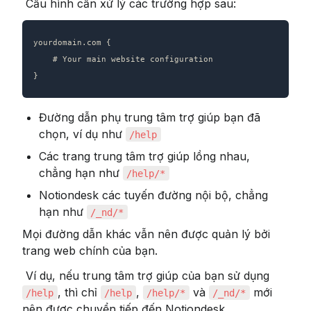
 Cấu hình cần xử lý các trường hợp sau:
yourdomain.com {

    # Your main website configuration

}
Đường dẫn phụ trung tâm trợ giúp bạn đã 
chọn, ví dụ như 
/help
Các trang trung tâm trợ giúp lồng nhau, 
chẳng hạn như 
/help/*
Notiondesk các tuyến đường nội bộ, chẳng 
hạn như 
/_nd/*
Mọi đường dẫn khác vẫn nên được quản lý bởi 
trang web chính của bạn.
 Ví dụ, nếu trung tâm trợ giúp của bạn sử dụng 
, thì chỉ 
, 
 và 
 mới 
/help
/help
/help/*
/_nd/*
nên được chuyển tiếp đến Notiondesk.