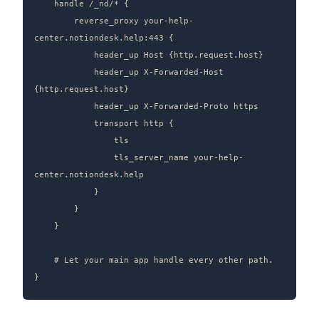
    handle /_nd/* {

        reverse_proxy your-help-
center.notiondesk.help:443 {

            header_up Host {http.request.host}

            header_up X-Forwarded-Host 
{http.request.host}

            header_up X-Forwarded-Proto https

            transport http {

                tls

                tls_server_name your-help-
center.notiondesk.help

            }

        }

    }

    # Let your main app handle every other path.

}