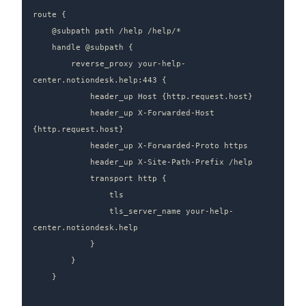
route {

    @subpath path /help /help/*

    handle @subpath {

        reverse_proxy your-help-
center.notiondesk.help:443 {

            header_up Host {http.request.host}

            header_up X-Forwarded-Host 
{http.request.host}

            header_up X-Forwarded-Proto https

            header_up X-Site-Path-Prefix /help

            transport http {

                tls

                tls_server_name your-help-
center.notiondesk.help

            }

        }

    }
