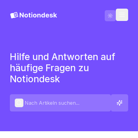
Zu Notiondesk wechseln
Blog
Hilfe und Antworten auf
Deutsch
häufige Fragen zu
Kontakt
Notiondesk
Änderungsprotokolle