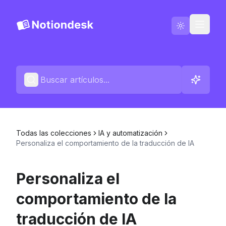
Ir a Notiondesk
Blog
Español
Contáctenos
Todas las colecciones
IA y automatización
Registros de cambios
Personaliza el comportamiento de la traducción de IA
Personaliza el
comportamiento de la
traducción de IA