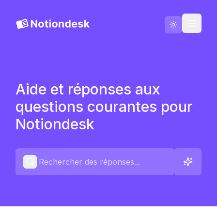
Aller sur Notiondesk
Blog
Aide et réponses aux
Français
questions courantes pour
Contactez-nous
Notiondesk
Changelog