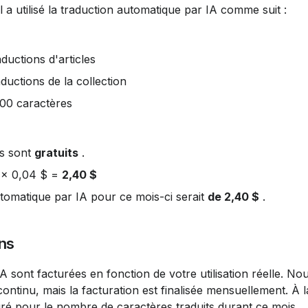
l a utilisé la traduction automatique par IA comme suit :
ductions d'articles
ductions de la collection
000 caractères
s sont 
gratuits
 .
 × 0,04 $ = 
2,40 $
utomatique par IA pour ce mois-ci serait 
de 2,40 $
 .
ons
tinu, mais la facturation est finalisée mensuellement. À l
uré pour le nombre de caractères traduits durant ce mois.