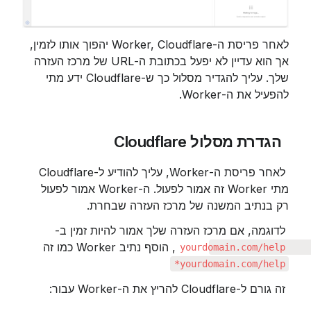
לאחר פריסת ה-Worker, Cloudflare יהפוך אותו לזמין, 
אך הוא עדיין לא יפעל בכתובת ה-URL של מרכז העזרה 
שלך. עליך להגדיר מסלול כך ש-Cloudflare ידע מתי 
להפעיל את ה-Worker.
 הגדרת מסלול Cloudflare
 לאחר פריסת ה-Worker, עליך להודיע ​​ל-Cloudflare 
מתי Worker זה אמור לפעול. ה-Worker אמור לפעול 
רק בנתיב המשנה של מרכז העזרה שבחרת.
 לדוגמה, אם מרכז העזרה שלך אמור להיות זמין ב-
, הוסף נתיב Worker כמו זה 
yourdomain.com/help
yourdomain.com/help*
 זה גורם ל-Cloudflare להריץ את ה-Worker עבור: