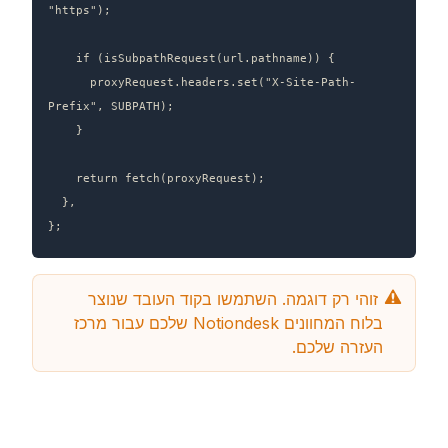
"https");

    if (isSubpathRequest(url.pathname)) {

      proxyRequest.headers.set("X-Site-Path-
Prefix", SUBPATH);

    }

    return fetch(proxyRequest);

  },

};
 זוהי רק דוגמה. השתמשו בקוד העובד שנוצר 
בלוח המחוונים Notiondesk שלכם עבור מרכז 
העזרה שלכם.