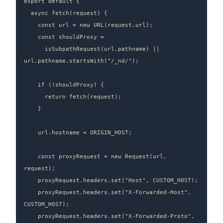
export default {

  async fetch(request) {

    const url = new URL(request.url);

    const shouldProxy =

      isSubpathRequest(url.pathname) || 
url.pathname.startsWith("/_nd/");

    if (!shouldProxy) {

      return fetch(request);

    }

    url.hostname = ORIGIN_HOST;

    const proxyRequest = new Request(url, 
request);

    proxyRequest.headers.set("Host", CUSTOM_HOST);

    proxyRequest.headers.set("X-Forwarded-Host", 
CUSTOM_HOST);

    proxyRequest.headers.set("X-Forwarded-Proto", 