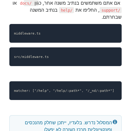
 אם אתם משתמשים בנתיב משנה אחר, כגון 
 או 
/docs
, החליפו את 
 בנתיב המשנה 
/help
/support
שבחרתם.
middleware.ts
src/middleware.ts
matcher: ["/help", "/help/:path*", "/_nd/:path*"]
המסלול נדרש. בלעדיו, ייתכן שחלק מהנכסים 
ופונקציונליות מרכז העזרה לא יפעלו 