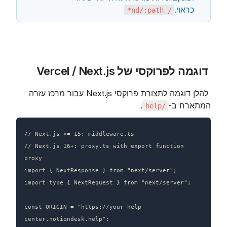
כראוי.
/_nd/:path*
 דוגמה לפרוקסי של Vercel / Next.js
 להלן דוגמה לתצורת פרוקסי Next.js עבור מרכז עזרה 
המתארח ב-
.
/help
// Next.js <= 15: middleware.ts

// Next.js 16+: proxy.ts with export function 
proxy

import { NextResponse } from "next/server";

import type { NextRequest } from "next/server";

const ORIGIN = "https://your-help-
center.notiondesk.help";
