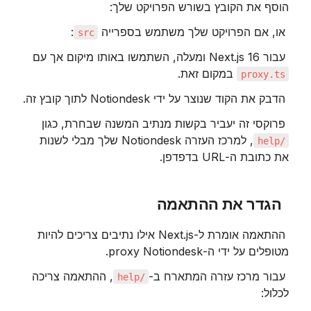
הוסף את הקובץ בשורש הפרויקט שלך:
 או, אם הפרויקט שלך משתמש בספרייה 
:
src
 עבור Next.js 16 ומעלה, השתמשו באותו מיקום אך עם 
 במקום זאת.
proxy.ts
 הדבק את הקוד שנוצר על ידי Notiondesk לתוך קובץ זה.
 פרוקסי זה יעביר בקשות מנתיב המשנה שבחרת, כגון 
, למרכז העזרה Notiondesk שלך מבלי לשנות 
/help
את כתובת ה-URL בדפדפן.
 הגדר את ההתאמה
 ההתאמה אומרת ל-Next.js אילו נתיבים צריכים להיות 
מטופלים על ידי ה-proxy Notiondesk.
 עבור מרכז עזרה המתארח ב-
, ההתאמה צריכה 
/help
לכלול: