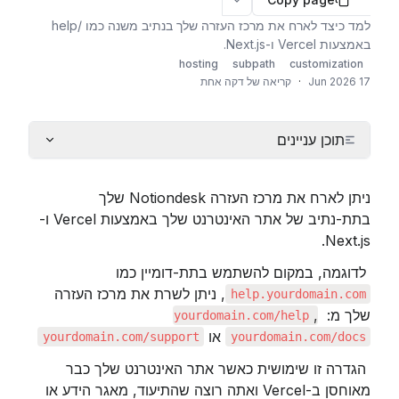
More options
למד כיצד לארח את מרכז העזרה שלך בנתיב משנה כמו /help
באמצעות Vercel ו-Next.js.
hosting
subpath
customization
17 Jun 2026
·
קריאה של דקה אחת
תוכן עניינים
ניתן לארח את מרכז העזרה Notiondesk שלך 
בתת-נתיב של אתר האינטרנט שלך באמצעות Vercel ו-
Next.js.
 לדוגמה, במקום להשתמש בתת-דומיין כמו 
, ניתן לשרת את מרכז העזרה 
help.yourdomain.com
שלך מ: 
, 
yourdomain.com/help
 או 
yourdomain.com/support
yourdomain.com/docs
 הגדרה זו שימושית כאשר אתר האינטרנט שלך כבר 
מאוחסן ב-Vercel ואתה רוצה שהתיעוד, מאגר הידע או 