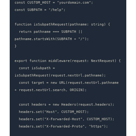
const CUSTOM_HOST = "yourdomain.com";

const SUBPATH = "/help";

function isSubpathRequest(pathname: string) {

  return pathname === SUBPATH || 
pathname.startsWith(SUBPATH + "/");

}

export function middleware(request: NextRequest) {

  const isSubpath = 
isSubpathRequest(request.nextUrl.pathname);

  const target = new URL(request.nextUrl.pathname 
+ request.nextUrl.search, ORIGIN);

  const headers = new Headers(request.headers);

  headers.set("Host", CUSTOM_HOST);

  headers.set("X-Forwarded-Host", CUSTOM_HOST);

  headers.set("X-Forwarded-Proto", "https");
