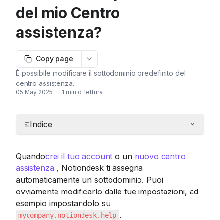
del mio Centro
assistenza?
Copy page
More options
È possibile modificare il sottodominio predefinito del
centro assistenza.
05 May 2025
·
1 min di lettura
Indice
Quando
crei il tuo account
 o un 
nuovo centro 
assistenza
 , Notiondesk ti assegna 
automaticamente un sottodominio. Puoi 
ovviamente modificarlo dalle tue impostazioni, ad 
esempio impostandolo su 
.
mycompany.notiondesk.help