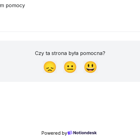
rum pomocy
Czy ta strona była pomocna?
😞
😐
😃
Powered by