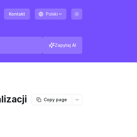
Kontakt
Polski
Zapytaj AI
izacji
Copy page
More options