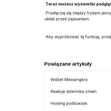
Teraz możesz wyświetlić podgląd
 Przełączaj się między trybem jasnym i ciemnym bezpośrednio z podglądu personalizacji, aby sprawdzić swoją markę, kolory i 
układ przed zapisaniem.
 Aby wypróbować tę funkcję, przej
Powiązane artykuły
Widżet Messengera
Reakcje dziennika zmian
Hosting podścieżek