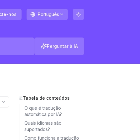
cte-nos
Português
Perguntar à IA
Tabela de conteúdos
More options
O que é tradução
automática por IA?
Quais idiomas são
suportados?
Como funciona a tradução