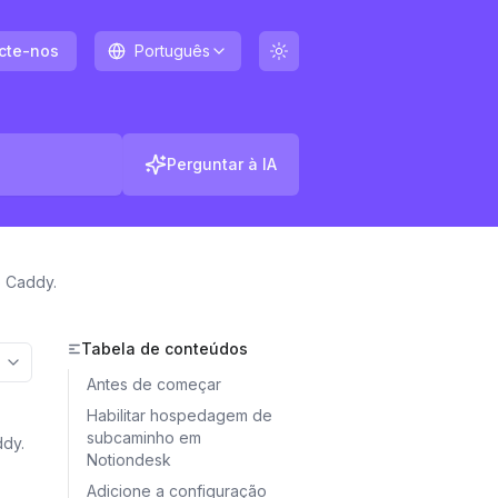
cte-nos
Português
Perguntar à IA
 Caddy.
Tabela de conteúdos
More options
Antes de começar
Habilitar hospedagem de
subcaminho em
ddy.
Notiondesk
Adicione a configuração