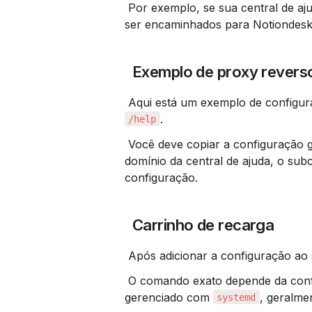
 Por exemplo, se sua central de aj
ser encaminhados para Notiondesk
 Exemplo de proxy rever
 Aqui está um exemplo de configur
.
/help
 Você deve copiar a configuração gerada do seu próprio painel de controle Notiondesk. O 
domínio da central de ajuda, o sub
configuração.
 Carrinho de recarga
 Após adicionar a configuração ao 
 O comando exato depende da configuração do seu servidor. Se o Caddy estiver sendo 
gerenciado com 
, geralme
systemd