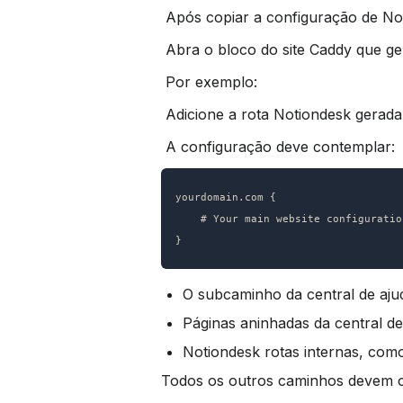
 Após copiar a configuração de Not
 Abra o bloco do site Caddy que ger
 Por exemplo:
 Adicione a rota Notiondesk gerada
 A configuração deve contemplar:
yourdomain.com {

    # Your main website configuration

}
O subcaminho da central de aju
Páginas aninhadas da central d
Notiondesk rotas internas, com
Todos os outros caminhos devem con