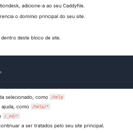
iondesk, adicione-a ao seu Caddyfile.
encia o domínio principal do seu site.
 dentro deste bloco de site.
da selecionado, como 
/help
e ajuda, como 
/help/*
o 
/_nd/*
tinuar a ser tratados pelo seu site principal.