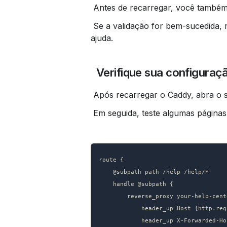
 Antes de recarregar, você também
 Se a validação for bem-sucedida, recarregue o Caddy e teste o subcaminho da sua central de 
ajuda.
 Verifique sua configuraç
 Após recarregar o Caddy, abra o s
 Em seguida, teste algumas página
route {

    @subpath path /help /help/*

    handle @subpath {

        reverse_proxy your-help-center.notiondesk.help:443 {

            header_up Host {http.request.host}

            header_up X-Forwarded-Host {http.request.host}
