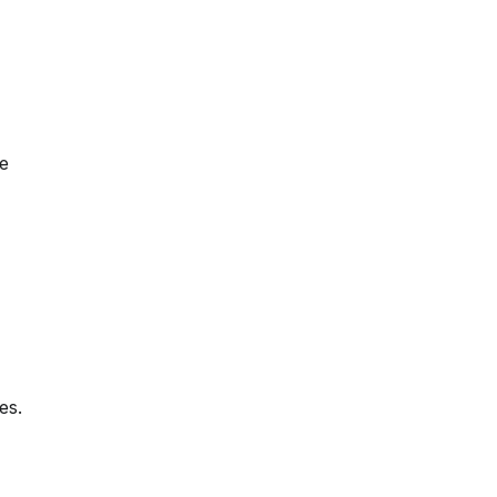
 
e 
es.