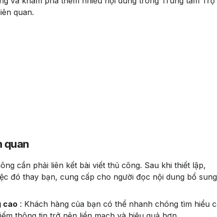
ng và khám phá thêm nhiều nội dung trong Trung tâm Trợ
liên quan.
ên quan
hông cần phải liên kết bài viết thủ công. Sau khi thiết lập, 
iệc đó thay bạn, cung cấp cho người đọc nội dung bổ sung
g cao
 : Khách hàng của bạn có thể nhanh chóng tìm hiểu c
kiếm thông tin trở nên liền mạch và hiệu quả hơn.