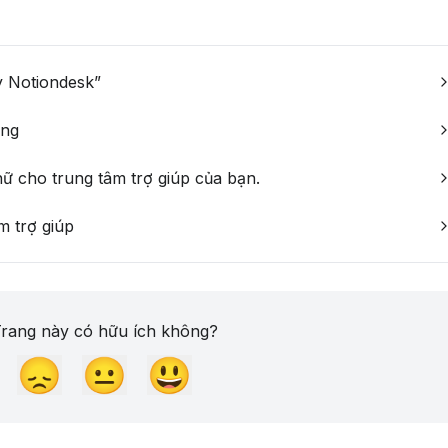
y Notiondesk”
ừng
 cho trung tâm trợ giúp của bạn.
m trợ giúp
rang này có hữu ích không?
😞
😐
😃