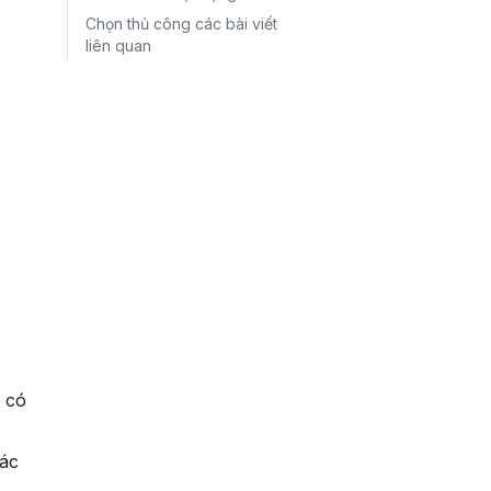
 
Chọn thủ công các bài viết
liên quan
 có 
ác 