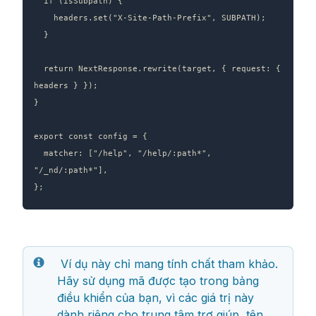
  if (isSubpath) {

    headers.set("X-Site-Path-Prefix", SUBPATH);

  }

  return NextResponse.rewrite(target, { request: { 
headers } });

}

export const config = {

  matcher: ["/help", "/help/:path*", 
"/_nd/:path*"],

};
 Ví dụ này chỉ mang tính chất tham khảo. 
Hãy sử dụng mã được tạo trong bảng 
điều khiển của bạn, vì các giá trị này 
dành riêng cho trung tâm trợ giúp, tên 