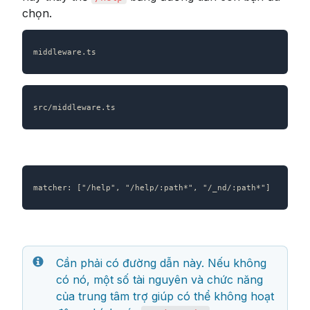
chọn.
middleware.ts
src/middleware.ts
matcher: ["/help", "/help/:path*", "/_nd/:path*"]
Cần phải có đường dẫn này. Nếu không 
có nó, một số tài nguyên và chức năng 
của trung tâm trợ giúp có thể không hoạt 