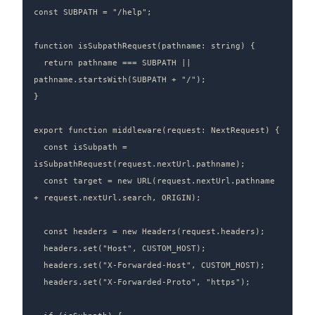
const SUBPATH = "/help";

function isSubpathRequest(pathname: string) {

  return pathname === SUBPATH || 
pathname.startsWith(SUBPATH + "/");

}

export function middleware(request: NextRequest) {

  const isSubpath = 
isSubpathRequest(request.nextUrl.pathname);

  const target = new URL(request.nextUrl.pathname 
+ request.nextUrl.search, ORIGIN);

  const headers = new Headers(request.headers);

  headers.set("Host", CUSTOM_HOST);

  headers.set("X-Forwarded-Host", CUSTOM_HOST);

  headers.set("X-Forwarded-Proto", "https");
