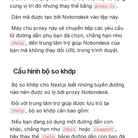
cùng vị trí đó nhưng thay thế bằng 
.
proxy.ts
 Dán mã được tạo bởi Notiondesk vào tệp này.
 Máy chủ proxy này sẽ chuyển tiếp các yêu cầu 
từ đường dẫn phụ bạn đã chọn, chẳng hạn như 
, đến trung tâm trợ giúp Notiondesk của 
/help
bạn mà không thay đổi URL trong trình duyệt.
 Cấu hình bộ so khớp
 Bộ so khớp cho Next.js biết những tuyến đường 
nào nên được xử lý bởi proxy Notiondesk.
 Đối với trung tâm trợ giúp được lưu trữ tại 
, bộ so khớp cần bao gồm:
/help
 Nếu bạn đang sử dụng một đường dẫn con 
khác, chẳng hạn như 
 hoặc 
, 
/docs
/support
hãy thay thế 
 bằng đường dẫn con bạn đã 
/help