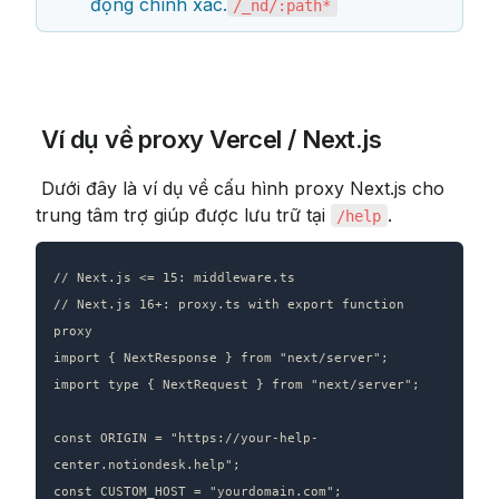
động chính xác.
/_nd/:path*
 Ví dụ về proxy Vercel / Next.js
 Dưới đây là ví dụ về cấu hình proxy Next.js cho 
trung tâm trợ giúp được lưu trữ tại 
.
/help
// Next.js <= 15: middleware.ts

// Next.js 16+: proxy.ts with export function 
proxy

import { NextResponse } from "next/server";

import type { NextRequest } from "next/server";

const ORIGIN = "https://your-help-
center.notiondesk.help";

const CUSTOM_HOST = "yourdomain.com";
