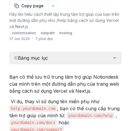
Copy page
More options
Hãy tìm hiểu cách thiết lập trung tâm trợ giúp của bạn trên
một đường dẫn phụ như /help bằng cách sử dụng Vercel
và Next.js.
customization
subpath
hosting
17 Jun 2026
·
7 phút đọc
Bảng mục lục
Bạn có thể lưu trữ trung tâm trợ giúp Notiondesk 
của mình trên một đường dẫn phụ của trang web 
bằng cách sử dụng Vercel và Next.js.
 Ví dụ, thay vì sử dụng tên miền phụ như 
, bạn có thể cung cấp trung 
help.yourdomain.com
tâm trợ giúp của mình từ: 
 , 
yourdomain.com/help
 hoặc 
yourdomain.com/docs
yourdomain.com/support