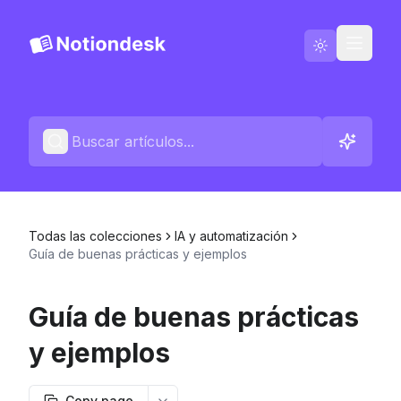
Ir a Notiondesk
Blog
Español
Contáctenos
Todas las colecciones
IA y automatización
Registros de cambios
Guía de buenas prácticas y ejemplos
Guía de buenas prácticas
y ejemplos
Copy page