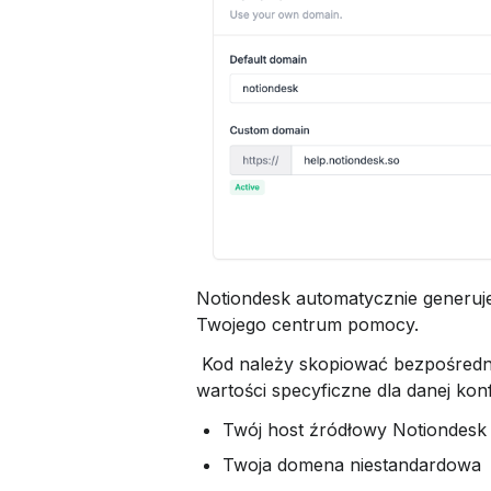
Notiondesk automatycznie generuje
Twojego centrum pomocy.
 Kod należy skopiować bezpośrednio z własnego pulpitu nawigacyjnego, ponieważ zawiera on 
wartości specyficzne dla danej konfi
Twój host źródłowy Notiondesk
Twoja domena niestandardowa