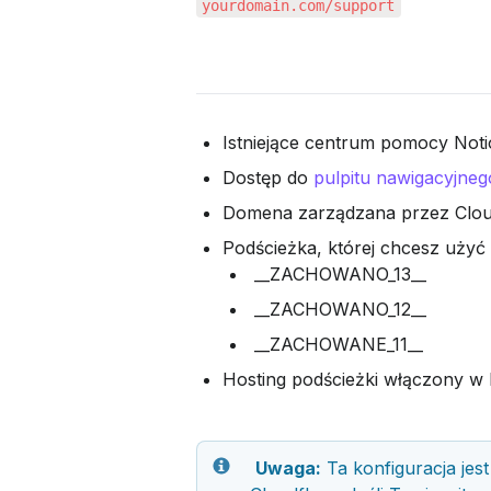
yourdomain.com/support
Istniejące centrum pomocy Not
Dostęp do 
pulpitu nawigacyjneg
Domena zarządzana przez Clou
Podścieżka, której chcesz użyć
 __ZACHOWANO_13__
 __ZACHOWANO_12__
 __ZACHOWANE_11__
Hosting podścieżki włączony w
Uwaga:
 Ta konfiguracja jes