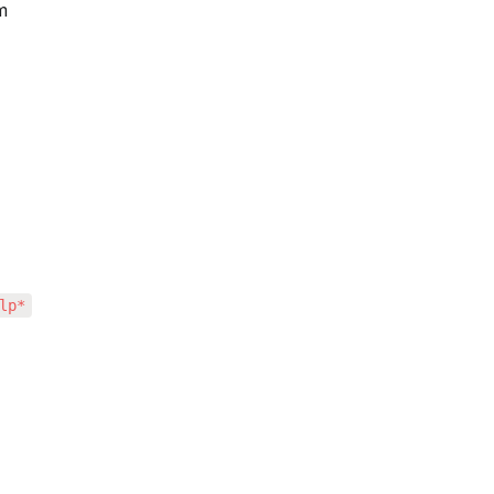
m 
lp*