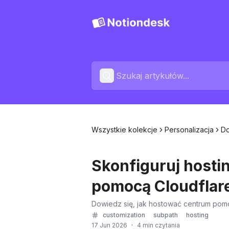
Wszystkie kolekcje
Personalizacja
Do
Skonfiguruj hosti
pomocą Cloudflar
Dowiedz się, jak hostować centrum pomo
customization
subpath
hosting
17 Jun 2026
·
4 min czytania