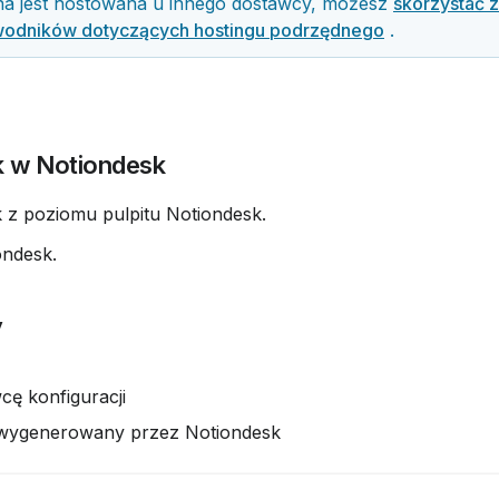
yna jest hostowana u innego dostawcy, możesz 
skorzystać z
wodników dotyczących hostingu podrzędnego
 .
k w Notiondesk
k z poziomu pulpitu Notiondesk.
ondesk.
y
cę konfiguracji
 wygenerowany przez Notiondesk