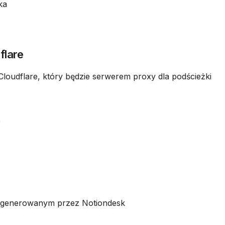
ka
flare
y
ygenerowanym przez Notiondesk