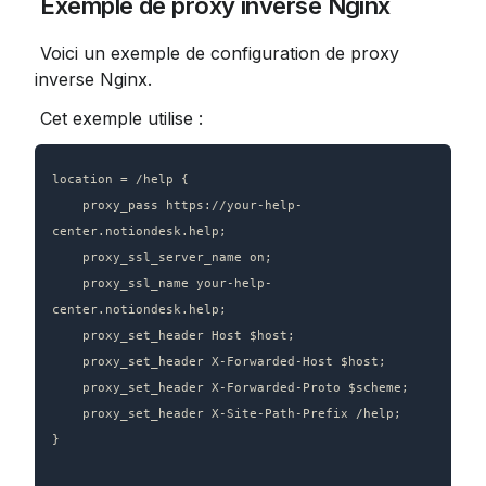
 Exemple de proxy inverse Nginx
 Voici un exemple de configuration de proxy 
inverse Nginx.
 Cet exemple utilise :
location = /help {

    proxy_pass https://your-help-
center.notiondesk.help;

    proxy_ssl_server_name on;

    proxy_ssl_name your-help-
center.notiondesk.help;

    proxy_set_header Host $host;

    proxy_set_header X-Forwarded-Host $host;

    proxy_set_header X-Forwarded-Proto $scheme;

    proxy_set_header X-Site-Path-Prefix /help;

}
