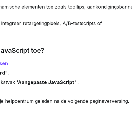
namische elementen toe zoals tooltips, aankondigingsbann
 Integreer retargetingpixels, A/B-testscripts of 
avaScript toe?
ssen
 .
rd'
 .
ekstvak 
'Aangepaste JavaScript'
 .
 je helpcentrum geladen na de volgende paginaverversing.