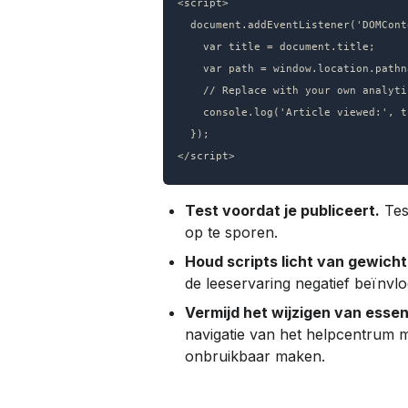
<script>

  document.addEventListener('DOMContentLoaded', function() {

    var title = document.title;

    var path = window.location.pathname;

    // Replace with your own analytics call

    console.log('Article viewed:', title, path);

  });

Test voordat je publiceert.
 Tes
op te sporen.
Houd scripts licht van gewicht
de leeservaring negatief beïnvl
Vermijd het wijzigen van essen
navigatie van het helpcentrum 
onbruikbaar maken.