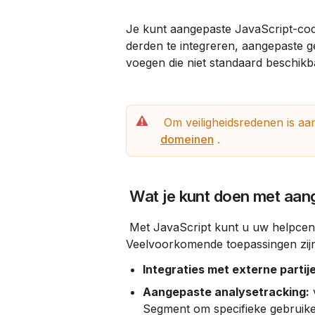
Je kunt aangepaste JavaScript-co
derden te integreren, aangepaste ge
voegen die niet standaard beschikba
 Om veiligheidsredenen is aa
domeinen
 .
 Wat je kunt doen met aan
 Met JavaScript kunt u uw helpcentrum uitbreiden tot voorbij de standaardfunctionaliteit. 
Veelvoorkomende toepassingen zij
Integraties met externe partij
Aangepaste analysetracking:
 
Segment om specifieke gebruiker