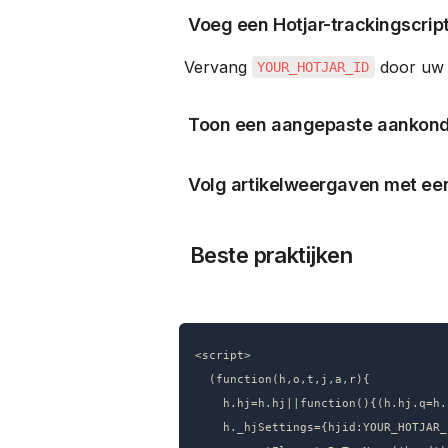
 Voeg een Hotjar-trackingscript
 Vervang 
 door uw 
YOUR_HOTJAR_ID
 Toon een aangepaste aankon
 Volg artikelweergaven met ee
 Beste praktijken
<script>

  (function(h,o,t,j,a,r){

    h.hj=h.hj||function(){(h.hj.q=h.hj.q||[]).push(arguments)};

    h._hjSettings={hjid:YOUR_HOTJAR_ID,hjsv:6};
