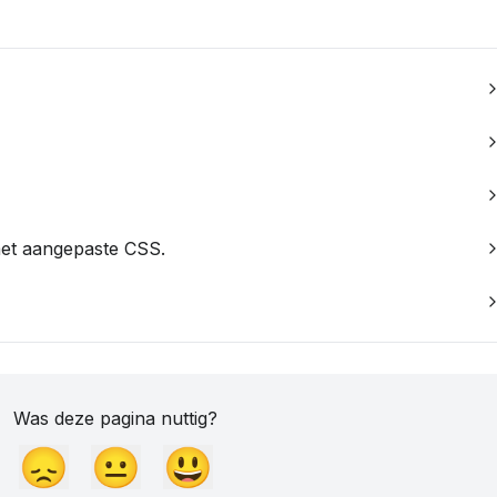
met aangepaste CSS.
Was deze pagina nuttig?
😞
😐
😃