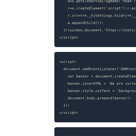
    a=o.getElementsByTagName('head')[0];

    r=o.createElement('script');r.async=1;

    r.src=t+h._hjSettings.hjid+j+h._hjSettings.hjsv;

    a.appendChild(r);

  })(window,document,'https://static.hotjar.com/c/hotjar-','.js?sv=');

<script>

  document.addEventListener('DOMContentLoaded', function() {

    var banner = document.createElement('div');

    banner.innerHTML = 'We are currently experiencing delays. <a href="/status">Check status</a>';

    banner.style.cssText = 'background:#FEF3C7;padding:10px;text-align:center;font-size:14px;';

    document.body.prepend(banner);

  });
