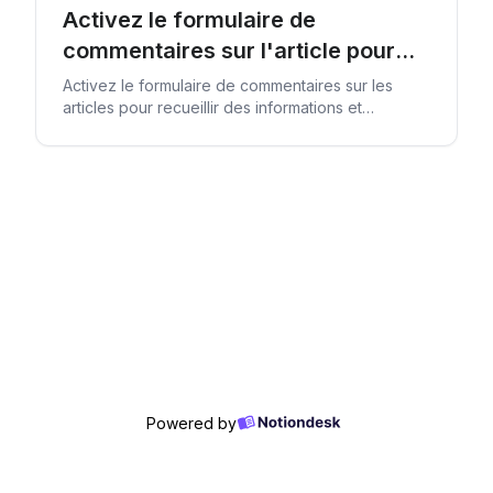
Activez le formulaire de
commentaires sur l'article pour
recueillir les avis des lecteurs.
Activez le formulaire de commentaires sur les
articles pour recueillir des informations et
améliorer le contenu de votre centre d'aide en
fonction des commentaires des clients.
Powered by